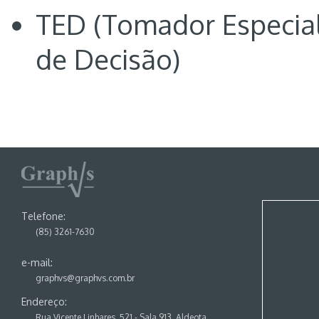
TED (Tomador Especial
de Decisão)
Telefone:
(85) 3261-7630
e-mail:
graphvs@graphvs.com.br
Endereço:
Rua Vicente Linhares, 521 - Sala 913, Aldeota